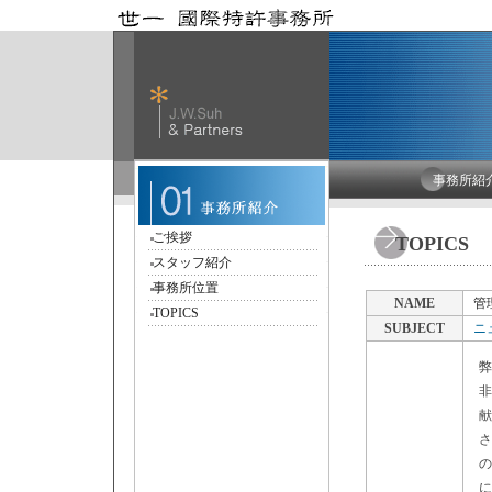
事務所紹
ご挨拶
TOPICS
スタッフ紹介
事務所位置
NAME
管
TOPICS
SUBJECT
ニ
弊
非
献
さ
の
に