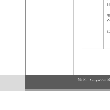
財
ま
場
介
今
に
詳
4th Fl., Sungwoon 